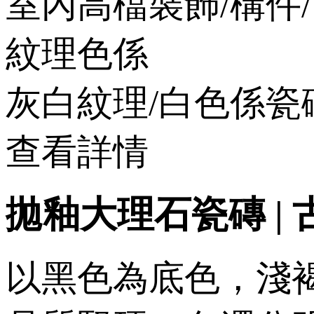
室內高檔裝飾/構件/
紋理色係
灰白紋理/白色係瓷
查看詳情
拋釉大理石瓷磚 | 古
以黑色為底色，