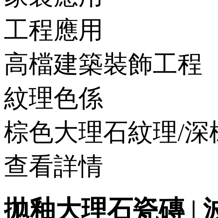
工程應用
高檔建築裝飾工程
紋理色係
棕色大理石紋理/深
查看詳情
拋釉大理石瓷磚 | 波