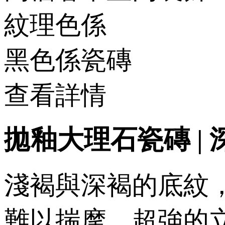
紋理色係
黑色係瓷磚
查看詳情
拋釉大理石瓷磚 | 深
淺褐與深褐的底紋
難以揣摩，超強的立體