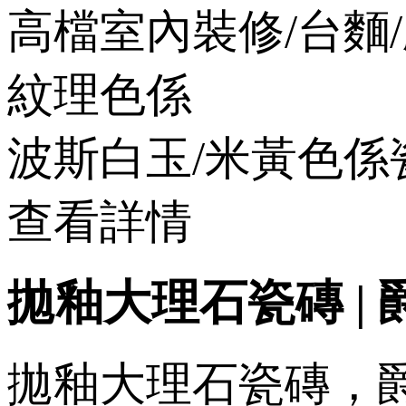
高檔室內裝修/台麵/
紋理色係
波斯白玉/米黃色係
查看詳情
拋釉大理石瓷磚 | 爵
拋釉大理石瓷磚