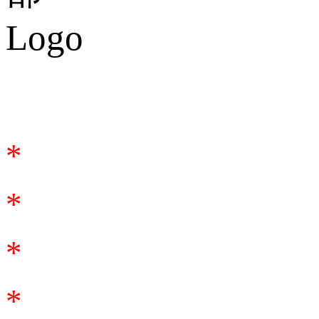
合作谘詢
*
*
*
*