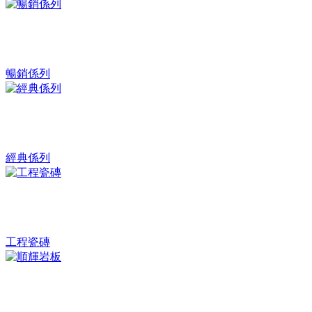
暢銷係列
經典係列
工程瓷磚