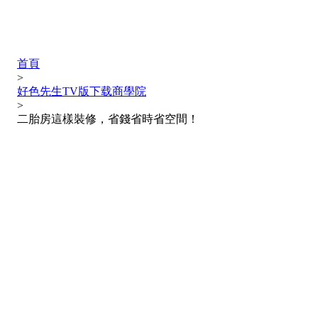
首頁
>
好色先生TV版下载商學院
>
二胎房這樣裝修，省錢省時省空間！